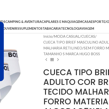
IDS
CAMPING & AVENTURA
CAPILARES E MAQUIAGEM
CASA
ESPORTE
J
S
SOUVENIRS
SUPLEMENTOS
TABACARIA
TECNOLOGIA
VIAGEM
Início
MODA CASUAL
CUECAS
CUECA TIPO BRIEF MASCULINO ADU
MALHARIA RETILINEO/SEM FORRO 
TAMANHO S MARCA HUGO BOSS
CUECA TIPO BR
ADULTO COR B
TECIDO MALHARI
FORRO MATERIA