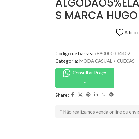
ALGODAO5%EL
S MARCA HUGO
Adicion
Código de barras:
7890000334402
Categoria:
MODA CASUAL
>
CUECAS
Consultar Preço
Share:
* Não realizamos venda online ou envi