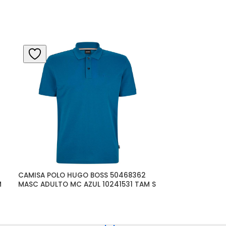
CAMISA POLO HUGO BOSS 50468362 
CAMISA POLO M
M
MASC ADULTO MC AZUL 10241531 TAM S
MANGA CURTA 
50467113 TECI
RETILINEO/SEM 
MATERIAL100%
MARCA HUGO 