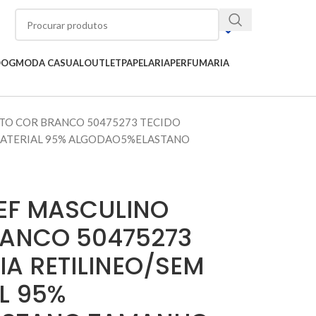
OOG
MODA CASUAL
OUTLET
PAPELARIA
PERFUMARIA
LTO COR BRANCO 50475273 TECIDO
MATERIAL 95% ALGODAO5%ELASTANO
IEF MASCULINO
RANCO 50475273
A RETILINEO/SEM
L 95%