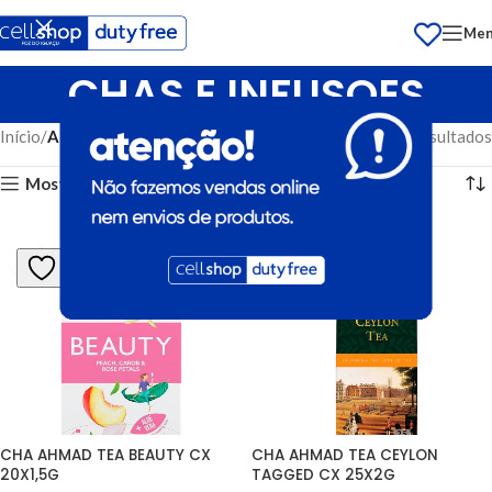
Me
CHAS E INFUSOES
Início
ALIMENTOS
Exibindo 1–12 de 28 resultados
Mostrar barra lateral
CHA AHMAD TEA BEAUTY CX 
CHA AHMAD TEA CEYLON 
20X1,5G
TAGGED CX 25X2G