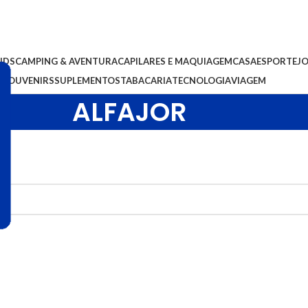
IDS
CAMPING & AVENTURA
CAPILARES E MAQUIAGEM
CASA
ESPORTE
J
S
SOUVENIRS
SUPLEMENTOS
TABACARIA
TECNOLOGIA
VIAGEM
ALFAJOR