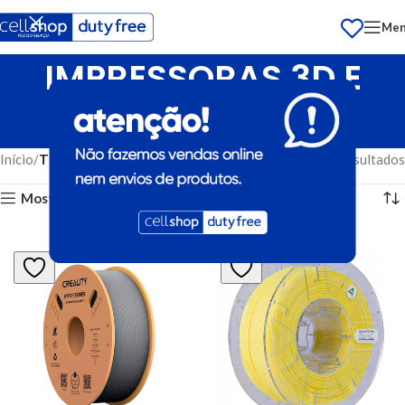
Me
IMPRESSORAS 3D E
ACESSORIOS
Início
TECNOLOGIA
Exibindo 1–12 de 20 resultados
Mostrar barra lateral