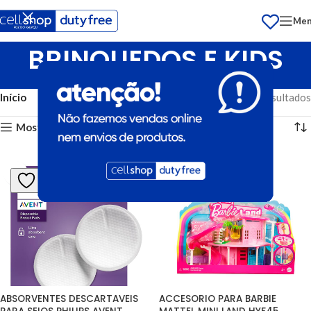
Me
BRINQUEDOS E KIDS
Categorias
Início
Exibindo 1–12 de 1186 resultados
Mostrar barra lateral
ABSORVENTES DESCARTAVEIS 
ACCESORIO PARA BARBIE 