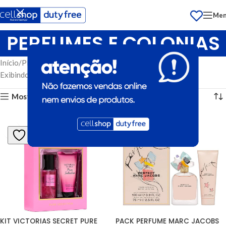
Me
PERFUMES E COLONIAS
Início
PERFUMARIA
PERFUMES E COLONIAS
Exibindo 73–84 de 883 resultados
Mostrar barra lateral
KIT VICTORIAS SECRET PURE 
PACK PERFUME MARC JACOBS 