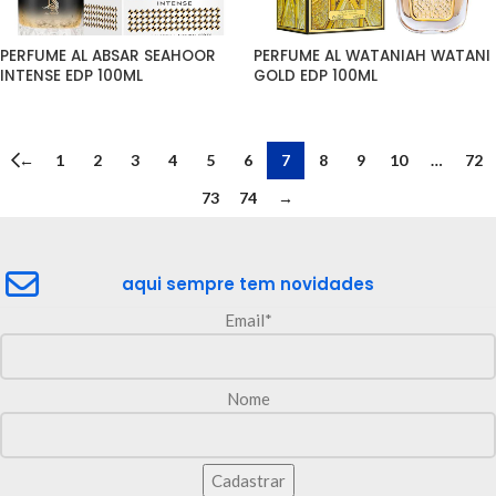
PERFUME AL ABSAR SEAHOOR 
PERFUME AL WATANIAH WATANI 
INTENSE EDP 100ML
GOLD EDP 100ML
←
1
2
3
4
5
6
7
8
9
10
…
72
73
74
→
aqui sempre tem novidades
Email*
Nome