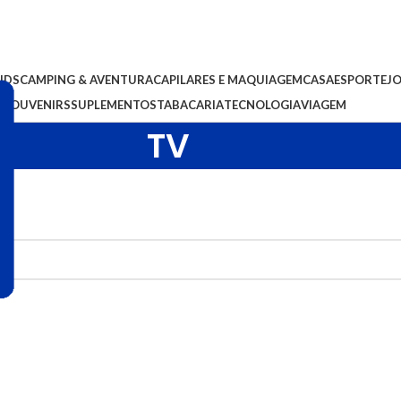
IDS
CAMPING & AVENTURA
CAPILARES E MAQUIAGEM
CASA
ESPORTE
J
S
SOUVENIRS
SUPLEMENTOS
TABACARIA
TECNOLOGIA
VIAGEM
TV