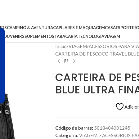
IDS
CAMPING & AVENTURA
CAPILARES E MAQUIAGEM
CASA
ESPORTE
J
S
SOUVENIRS
SUPLEMENTOS
TABACARIA
TECNOLOGIA
VIAGEM
Início
VIAGEM
ACESSORIOS PARA VI
CARTEIRA DE PESCOCO TRAVEL BLUE
CARTEIRA DE P
BLUE ULTRA FIN
Adicion
Código de barras:
5018404001245
Categoria:
VIAGEM
>
ACESSORIOS PA