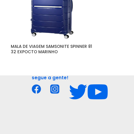
MALA DE VIAGEM SAMSONITE SPINNER 81 
MALA DE VIAGEM
32 EXPOCTO MARINHO
32 EXPOCTO P
segue a gente!