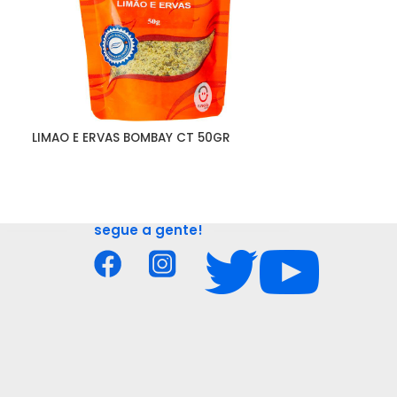
LIMAO E ERVAS BOMBAY CT 50GR
MOLHO TABASCO
60ML
segue a gente!