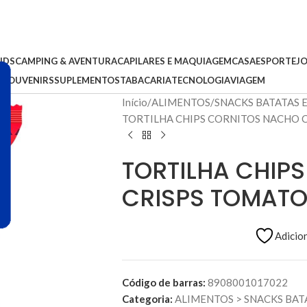
IDS
CAMPING & AVENTURA
CAPILARES E MAQUIAGEM
CASA
ESPORTE
J
S
SOUVENIRS
SUPLEMENTOS
TABACARIA
TECNOLOGIA
VIAGEM
Início
ALIMENTOS
SNACKS BATATAS 
TORTILHA CHIPS CORNITOS NACHO 
TORTILHA CHIP
CRISPS TOMATO
Adicion
Código de barras:
8908001017022
Categoria:
ALIMENTOS
>
SNACKS BAT