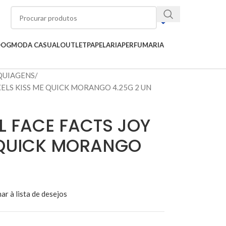
OOG
MODA CASUAL
OUTLET
PAPELARIA
PERFUMARIA
UIAGENS
XELS KISS ME QUICK MORANGO 4.25G 2 UN
L FACE FACTS JOY
E QUICK MORANGO
ar à lista de desejos