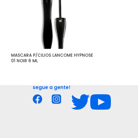
MASCARA P/CILIOS LANCOME HYPNOSE 
PO VOLUMINADO
01 NOIR 6 ML
TEXTURE POWD
segue a gente!