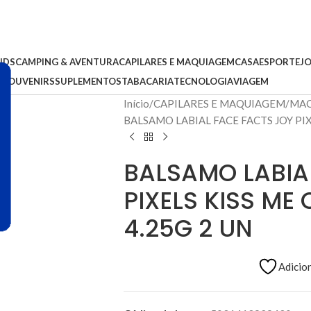
IDS
CAMPING & AVENTURA
CAPILARES E MAQUIAGEM
CASA
ESPORTE
J
S
SOUVENIRS
SUPLEMENTOS
TABACARIA
TECNOLOGIA
VIAGEM
Início
CAPILARES E MAQUIAGEM
MAQ
BALSAMO LABIAL FACE FACTS JOY PI
BALSAMO LABIA
PIXELS KISS M
4.25G 2 UN
Adicion