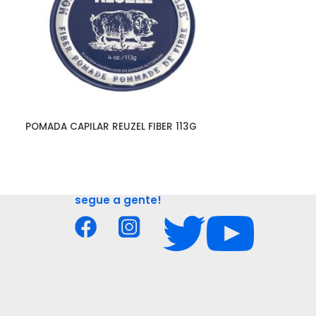
POMADA CAPILAR REUZEL FIBER 113G
SHAMPOO JOICO
segue a gente!