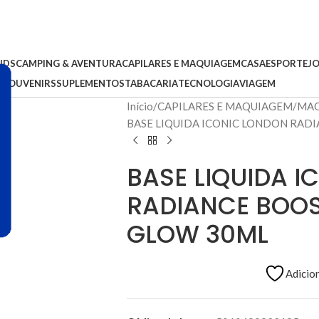
IDS
CAMPING & AVENTURA
CAPILARES E MAQUIAGEM
CASA
ESPORTE
J
S
SOUVENIRS
SUPLEMENTOS
TABACARIA
TECNOLOGIA
VIAGEM
Início
CAPILARES E MAQUIAGEM
MAQ
BASE LIQUIDA ICONIC LONDON RA
BASE LIQUIDA 
RADIANCE BOO
GLOW 30ML
Adicion