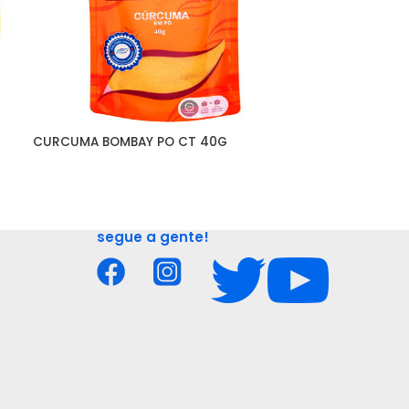
CURCUMA BOMBAY PO CT 40G
GARAM MASALA
segue a gente!