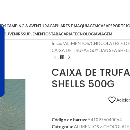
IDS
CAMPING & AVENTURA
CAPILARES E MAQUIAGEM
CASA
ESPORTE
J
S
SOUVENIRS
SUPLEMENTOS
TABACARIA
TECNOLOGIA
VIAGEM
Início
ALIMENTOS
CHOCOLATES E D
CAIXA DE TRUFAS GUYLIAN SEA SHEL
CAIXA DE TRUFA
SHELLS 500G
Adicion
Código de barras:
5410976040064
Categoria:
ALIMENTOS
>
CHOCOLATES