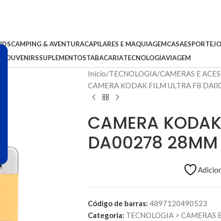
IDS
CAMPING & AVENTURA
CAPILARES E MAQUIAGEM
CASA
ESPORTE
J
S
SOUVENIRS
SUPLEMENTOS
TABACARIA
TECNOLOGIA
VIAGEM
Início
TECNOLOGIA
CAMERAS E ACE
CAMERA KODAK FILM ULTRA F8 DA0
CAMERA KODAK 
DA00278 28MM
Adicion
Código de barras:
4897120490523
Categoria:
TECNOLOGIA
>
CAMERAS E