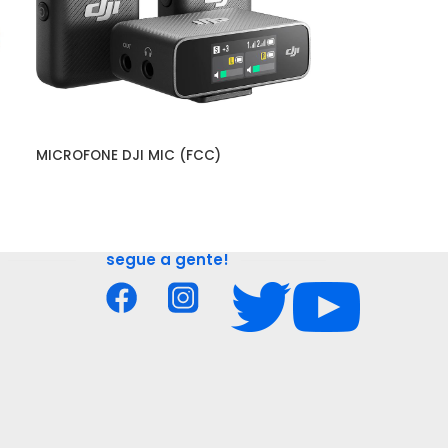
MICROFONE DJI MIC (FCC)
SECADOR DE CA
ADVANCED LIG
MOTOR 110V P
segue a gente!