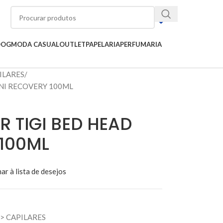
OOG
MODA CASUAL
OUTLET
PAPELARIA
PERFUMARIA
ILARES
NI RECOVERY 100ML
 TIGI BED HEAD
 100ML
ar à lista de desejos
>
CAPILARES