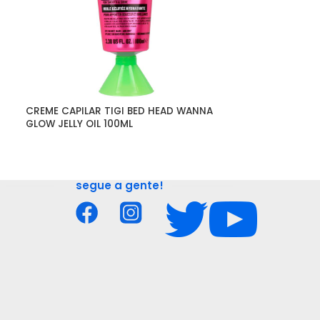
CREME CAPILAR TIGI BED HEAD WANNA 
LAPIS DELINEA
GLOW JELLY OIL 100ML
KHOL 01 NOIR 1
segue a gente!