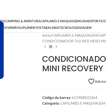
IDS
CAMPING & AVENTURA
CAPILARES E MAQUIAGEM
CASA
ESPORTE
J
S
SOUVENIRS
SUPLEMENTOS
TABACARIA
TECNOLOGIA
VIAGEM
Início
CAPILARES E MAQUIAGEM
CAP
CONDICIONADOR TIGI BED HEAD MI
CONDICIONADOR
MINI RECOVERY
Adicion
Código de barras:
615908433364
Categoria:
CAPILARES E MAQUIAGEM