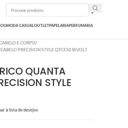
OOG
MODA CASUAL
OUTLET
PAPELARIA
PERFUMARIA
CABELO E CORPO
CABELO PRECISION STYLE QTCE50 BIVOLT
TRICO QUANTA
ECISION STYLE
ar à lista de desejos