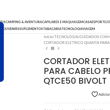
IDS
CAMPING & AVENTURA
CAPILARES E MAQUIAGEM
CASA
ESPORTE
J
S
SOUVENIRS
SUPLEMENTOS
TABACARIA
TECNOLOGIA
VIAGEM
Início
TECNOLOGIA
CUIDADOS COM 
CORTADOR ELETRICO QUANTA PARA 
CORTADOR ELE
PARA CABELO PR
QTCE50 BIVOLT
Adicion