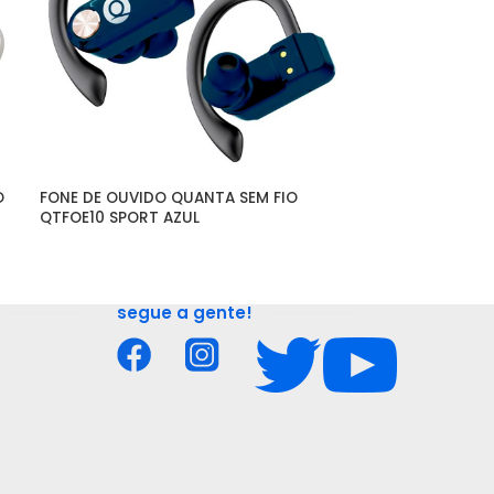
O
FONE DE OUVIDO QUANTA SEM FIO 
SECADOR DE CA
QTFOE10 SPORT AZUL
FRIENDLY 110V 
segue a gente!