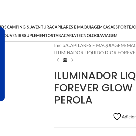
IDS
CAMPING & AVENTURA
CAPILARES E MAQUIAGEM
CASA
ESPORTE
J
S
SOUVENIRS
SUPLEMENTOS
TABACARIA
TECNOLOGIA
VIAGEM
Início
CAPILARES E MAQUIAGEM
MAQ
ILUMINADOR LIQUIDO DIOR FOREVE
ILUMINADOR LIQ
FOREVER GLOW M
PEROLA
Adicion