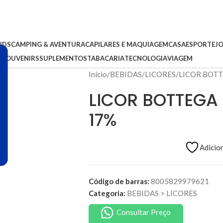
IDS
CAMPING & AVENTURA
CAPILARES E MAQUIAGEM
CASA
ESPORTE
J
S
SOUVENIRS
SUPLEMENTOS
TABACARIA
TECNOLOGIA
VIAGEM
Início
BEBIDAS
LICORES
LICOR BOT
LICOR BOTTEGA
17%
Adicion
Código de barras:
8005829979621
Categoria:
BEBIDAS
>
LICORES
Consultar Preço