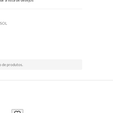
ar à lista de desejos
 SOL
o de produtos.