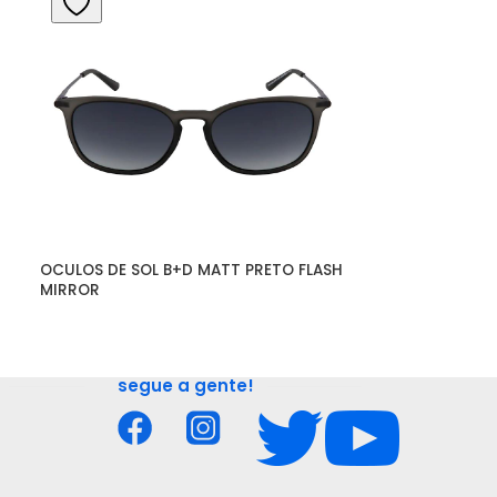
OCULOS DE SOL B+D MATT PRETO FLASH 
OCULOS DE SOL
MIRROR
90041358 FEM 
segue a gente!