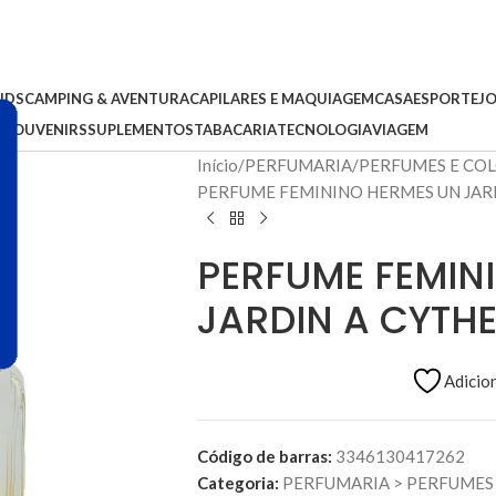
IDS
CAMPING & AVENTURA
CAPILARES E MAQUIAGEM
CASA
ESPORTE
J
S
SOUVENIRS
SUPLEMENTOS
TABACARIA
TECNOLOGIA
VIAGEM
Início
PERFUMARIA
PERFUMES E CO
PERFUME FEMININO HERMES UN JARD
PERFUME FEMIN
JARDIN A CYTHE
Adicion
Código de barras:
3346130417262
Categoria:
PERFUMARIA
>
PERFUMES 