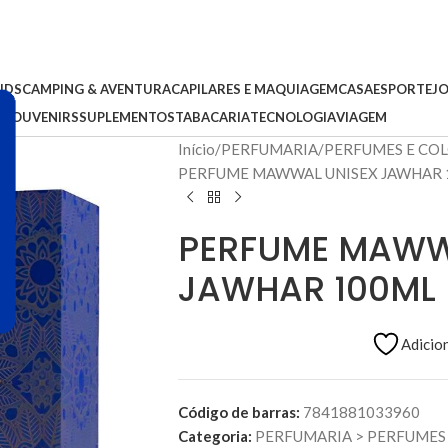
IDS
CAMPING & AVENTURA
CAPILARES E MAQUIAGEM
CASA
ESPORTE
J
S
SOUVENIRS
SUPLEMENTOS
TABACARIA
TECNOLOGIA
VIAGEM
Início
PERFUMARIA
PERFUMES E CO
PERFUME MAWWAL UNISEX JAWHAR 
PERFUME MAWW
JAWHAR 100ML 
Adicion
Código de barras:
7841881033960
Categoria:
PERFUMARIA
>
PERFUMES 