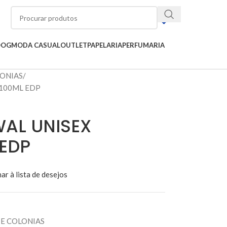
OOG
MODA CASUAL
OUTLET
PAPELARIA
PERFUMARIA
LONIAS
100ML EDP
AL UNISEX
EDP
ar à lista de desejos
E COLONIAS