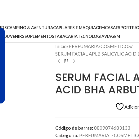
IDS
CAMPING & AVENTURA
CAPILARES E MAQUIAGEM
CASA
ESPORTE
J
S
SOUVENIRS
SUPLEMENTOS
TABACARIA
TECNOLOGIA
VIAGEM
Início
PERFUMARIA
COSMETICOS
SERUM FACIAL APLB SALICYLIC ACI
SERUM FACIAL A
ACID BHA ARBU
Adicion
Código de barras:
8809874683133
Categoria:
PERFUMARIA
>
COSMETIC