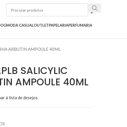
OOG
MODA CASUAL
OUTLET
PAPELARIA
PERFUMARIA
D BHA ARBUTIN AMPOULE 40ML
PLB SALICYLIC
TIN AMPOULE 40ML
ar à lista de desejos
OS