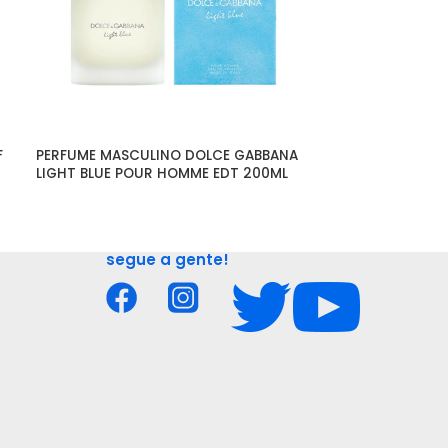
 
PERFUME MASCULINO DOLCE GABBANA 
PERFUME MASCU
LIGHT BLUE POUR HOMME EDT 200ML
HOMME EDT 100
segue a gente!