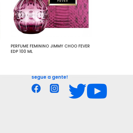
PERFUME FEMININO JIMMY CHOO FEVER 
PERFUME FEMIN
EDP 100 ML
CRYSTAL EDT 9
segue a gente!