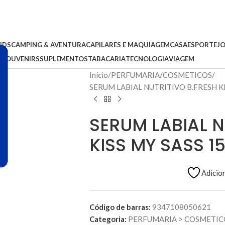
IDS
CAMPING & AVENTURA
CAPILARES E MAQUIAGEM
CASA
ESPORTE
J
S
SOUVENIRS
SUPLEMENTOS
TABACARIA
TECNOLOGIA
VIAGEM
Início
PERFUMARIA
COSMETICOS
SERUM LABIAL NUTRITIVO B.FRESH K
SERUM LABIAL N
KISS MY SASS 1
Adicion
Código de barras:
9347108050621
Categoria:
PERFUMARIA
>
COSMETIC