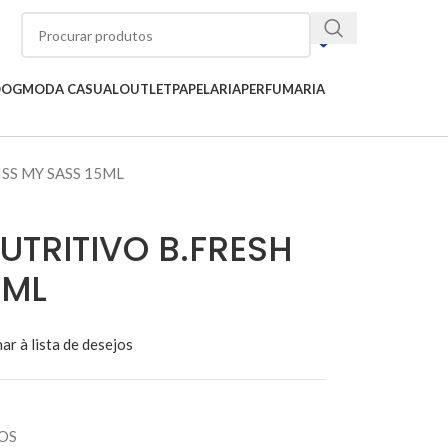
OOG
MODA CASUAL
OUTLET
PAPELARIA
PERFUMARIA
ISS MY SASS 15ML
UTRITIVO B.FRESH
5ML
ar à lista de desejos
OS