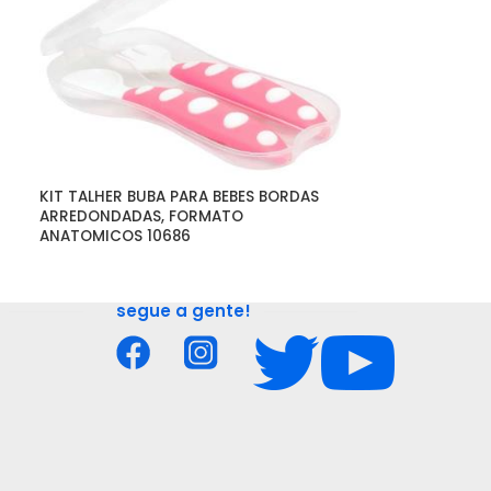
KIT TALHER BUBA PARA BEBES BORDAS 
LANCA HASBRO 
ARREDONDADAS, FORMATO 
POWER PAIR A4
ANATOMICOS 10686
LARANJA INCLU
segue a gente!