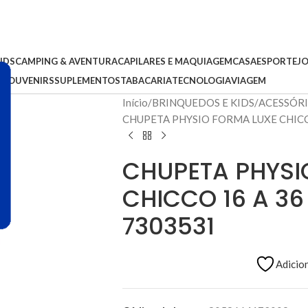
IDS
CAMPING & AVENTURA
CAPILARES E MAQUIAGEM
CASA
ESPORTE
J
S
SOUVENIRS
SUPLEMENTOS
TABACARIA
TECNOLOGIA
VIAGEM
Início
BRINQUEDOS E KIDS
ACESSÓRI
CHUPETA PHYSIO FORMA LUXE CHICC
CHUPETA PHYSI
CHICCO 16 A 36
7303531
Adicion