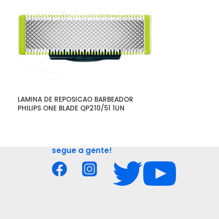
LAMINA DE REPOSICAO BARBEADOR 
SECADOR PROFI
PHILIPS ONE BLADE QP210/51 1UN
NEW POWER LIG
segue a gente!