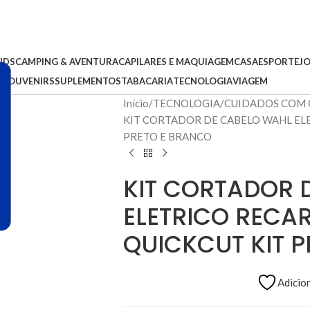
IDS
CAMPING & AVENTURA
CAPILARES E MAQUIAGEM
CASA
ESPORTE
J
S
SOUVENIRS
SUPLEMENTOS
TABACARIA
TECNOLOGIA
VIAGEM
Início
TECNOLOGIA
CUIDADOS COM 
KIT CORTADOR DE CABELO WAHL EL
PRETO E BRANCO
KIT CORTADOR 
ELETRICO RECA
QUICKCUT KIT 
Adicion