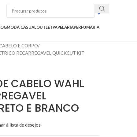
OOG
MODA CASUAL
OUTLET
PAPELARIA
PERFUMARIA
CABELO E CORPO
ETRICO RECARREGAVEL QUICKCUT KIT
DE CABELO WAHL
RREGAVEL
PRETO E BRANCO
ar à lista de desejos