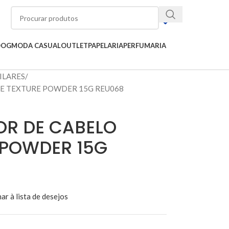
OOG
MODA CASUAL
OUTLET
PAPELARIA
PERFUMARIA
ILARES
E TEXTURE POWDER 15G REU068
R DE CABELO
 POWDER 15G
ar à lista de desejos