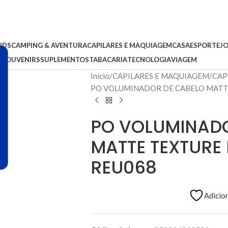
IDS
CAMPING & AVENTURA
CAPILARES E MAQUIAGEM
CASA
ESPORTE
J
S
SOUVENIRS
SUPLEMENTOS
TABACARIA
TECNOLOGIA
VIAGEM
Início
CAPILARES E MAQUIAGEM
CAP
PO VOLUMINADOR DE CABELO MATT
PO VOLUMINADO
MATTE TEXTURE
REU068
Adicion