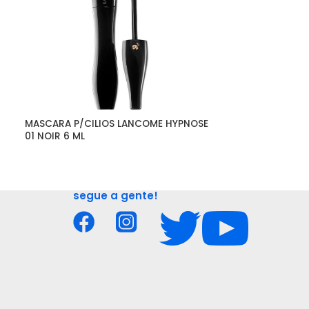
MASCARA P/CILIOS LANCOME HYPNOSE 
SHAMPOO CAPIL
01 NOIR 6 ML
FLUIDEAL BAIN 
segue a gente!