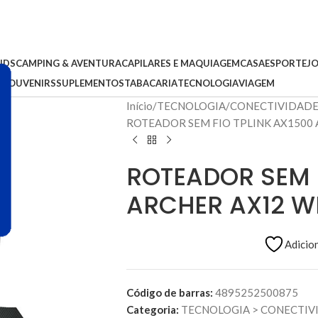
IDS
CAMPING & AVENTURA
CAPILARES E MAQUIAGEM
CASA
ESPORTE
J
S
SOUVENIRS
SUPLEMENTOS
TABACARIA
TECNOLOGIA
VIAGEM
Início
TECNOLOGIA
CONECTIVIDAD
ROTEADOR SEM FIO TPLINK AX1500 
ROTEADOR SEM F
ARCHER AX12 WI
Adicion
Código de barras:
4895252500875
Categoria:
TECNOLOGIA
>
CONECTIV