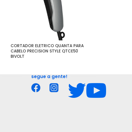
CORTADOR ELETRICO QUANTA PARA 
ESCOVA SECAD
CABELO PRECISION STYLE QTCE50 
220 127 QTES6
BIVOLT
segue a gente!