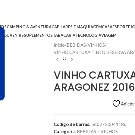
IDS
CAMPING & AVENTURA
CAPILARES E MAQUIAGEM
CASA
ESPORTE
J
S
SOUVENIRS
SUPLEMENTOS
TABACARIA
TECNOLOGIA
VIAGEM
Início
BEBIDAS
VINHOS
VINHO CARTUXA TINTO RESERVA AR
VINHO CARTUXA
ARAGONEZ 2016
Adicion
Código de barras:
5602720041186
Categoria:
BEBIDAS
>
VINHOS