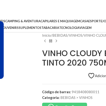
IDS
CAMPING & AVENTURA
CAPILARES E MAQUIAGEM
CASA
ESPORTE
J
S
SOUVENIRS
SUPLEMENTOS
TABACARIA
TECNOLOGIA
VIAGEM
Início
BEBIDAS
VINHOS
VINHO CLOUD
VINHO CLOUDY 
TINTO 2020 750
Adicion
Código de barras:
9418408080011
Categoria:
BEBIDAS
>
VINHOS